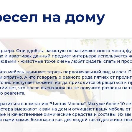
есел на дому
рьера. Они удобны, зачастую не занимают иного места, фу
х и квартирах данный предмет интерьера используется час
людьми - животные тоже очень любят сидеть, спать и прос
 что мебель начинает терять первоначальный вид и лоск.
и опрятно. А что говорить о разного рода пятнах от проли
точно наступает момент, когда приходится обращаться к 
ии нет, что после высыхания вы не получите разводы на тк
о реагента.
ратиться в компанию "Чистая Москва". Мы уже более 10 л
астера выезжают к вам на дом и отчищают вашу мебель от 
е и качественные химические средства и составы. Их мы
я нами химия безопасна как для людей так и для животны